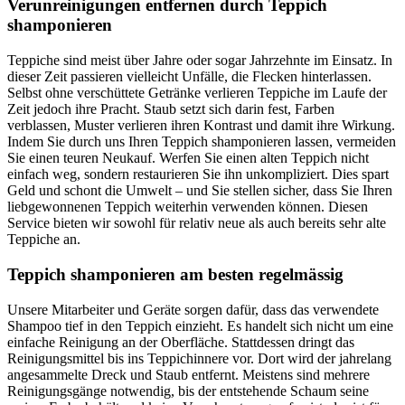
Verunreinigungen entfernen durch Teppich
shamponieren
Teppiche sind meist über Jahre oder sogar Jahrzehnte im Einsatz. In
dieser Zeit passieren vielleicht Unfälle, die Flecken hinterlassen.
Selbst ohne verschüttete Getränke verlieren Teppiche im Laufe der
Zeit jedoch ihre Pracht. Staub setzt sich darin fest, Farben
verblassen, Muster verlieren ihren Kontrast und damit ihre Wirkung.
Indem Sie durch uns Ihren Teppich shamponieren lassen, vermeiden
Sie einen teuren Neukauf. Werfen Sie einen alten Teppich nicht
einfach weg, sondern restaurieren Sie ihn unkompliziert. Dies spart
Geld und schont die Umwelt – und Sie stellen sicher, dass Sie Ihren
liebgewonnenen Teppich weiterhin verwenden können. Diesen
Service bieten wir sowohl für relativ neue als auch bereits sehr alte
Teppiche an.
Teppich shamponieren am besten regelmässig
Unsere Mitarbeiter und Geräte sorgen dafür, dass das verwendete
Shampoo tief in den Teppich einzieht. Es handelt sich nicht um eine
einfache Reinigung an der Oberfläche. Stattdessen dringt das
Reinigungsmittel bis ins Teppichinnere vor. Dort wird der jahrelang
angesammelte Dreck und Staub entfernt. Meistens sind mehrere
Reinigungsgänge notwendig, bis der entstehende Schaum seine